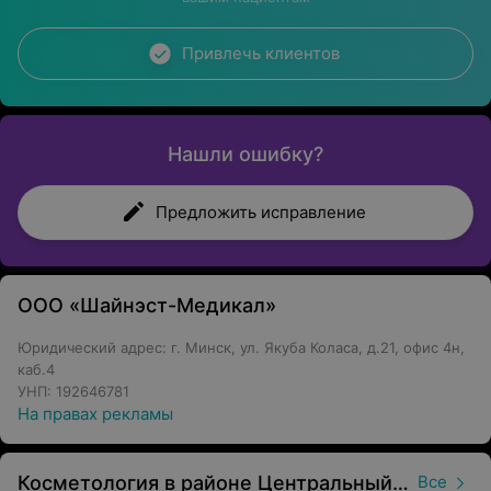
Привлечь клиентов
Нашли ошибку?
Предложить исправление
ООО «Шайнэст-Медикал»
Юридический адрес: г. Минск, ул. Якуба Коласа, д.21, офис 4н,
каб.4
УНП: 192646781
На правах рекламы
Косметология в районе Центральный в Минске
Все