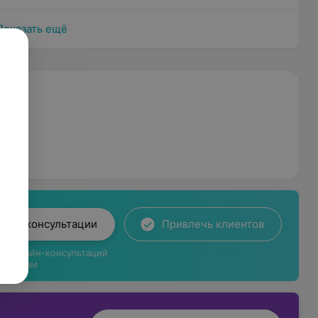
Показать ещё
лайн-консультации
Привлечь клиентов
ги онлайн-консультаций
циентам