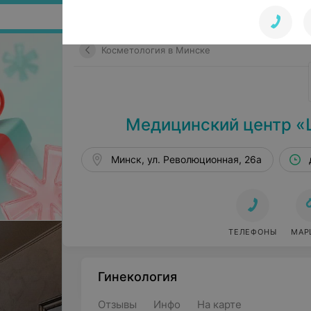
Поиск по сайту
Косметология в Минске
Медицинский центр «
Минск, ул. Революционная, 26а
ТЕЛЕФОНЫ
МАР
Гинекология
Отзывы
Инфо
На карте