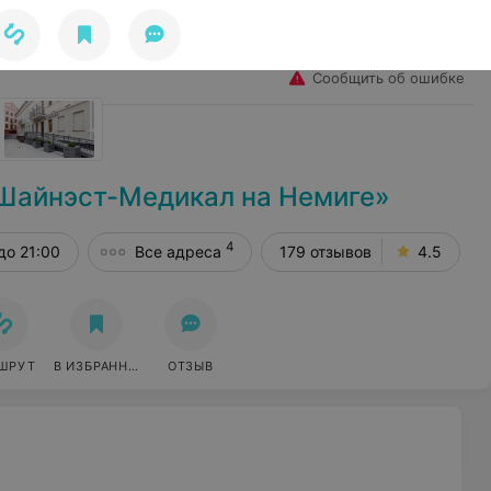
Избранное
Войти
Сообщить об ошибке
Шайнэст-Медикал на Немиге»
4
до 21:00
Все адреса
179 отзывов
4.5
ШРУТ
В ИЗБРАННОЕ
ОТЗЫВ