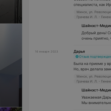
специалиста, как Ир
Минск, ул. Революци
Грачева И. Л. - Гине
Шайнэст-Медик
Добрый день! С
очень приятно, 
Дарья
16 января 2023
Отзыв подтвержде
Была на приеме у вр
Но, врач делала зам
Минск, ул. Революци
Грачева И. Л. - Гине
Шайнэст-Меди
Уважаемая Дарья
и и
Мы внимательно