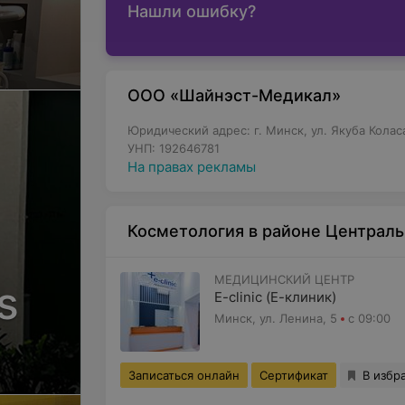
Нашли ошибку?
ООО «Шайнэст-Медикал»
Юридический адрес: г. Минск, ул. Якуба Коласа,
УНП: 192646781
На правах рекламы
Косметология в районе Централ
МЕДИЦИНСКИЙ ЦЕНТР
s
E-clinic (Е-клиник)
Минск, ул. Ленина, 5
с 09:00
Записаться онлайн
Сертификат
В избр