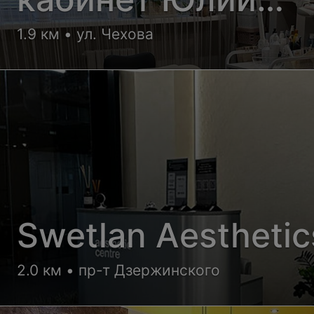
Смирновой
1.9 км • ул. Чехова
Swetlan Aesthetic
2.0 км • пр-т Дзержинского