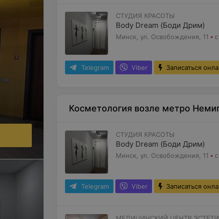
СТУДИЯ КРАСОТЫ
Body Dream (Боди Дрим)
Минск, ул. Освобождения, 11
с
Telegram
Viber
Записаться онл
Косметология возле метро Немиг
.
СТУДИЯ КРАСОТЫ
Body Dream (Боди Дрим)
Минск, ул. Освобождения, 11
с
Telegram
Viber
Записаться онл
МЕДИЦИНСКИЙ ЦЕНТР ЭСТЕТИ