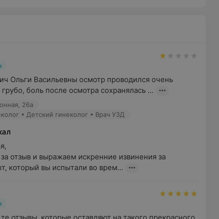
н
ич Ольги Васильевны осмотр проводился очень 
 грубо, боль после осмотра сохранялась ...
онная, 26а
еколог • Детский гинеколог • Врач УЗД
кал


за отзыв и выражаем искренние извинения за 
, который вы испытали во врем...
н
те отзывы, которые оставляют на такого прекрасного 