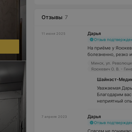
Отзывы
7
Дарья
11 июня 2025
Отзыв подтвержде
На приёме у Ясюкев
болезненно, резко и
Минск, ул. Революци
Ясюкевич О. В. - Гин
Шайнэст-Меди
Уважаемая Дарья,
Благодарим вас 
неприятный опыт
Дарья
7 апреля 2023
Отзыв подтвержде
Совсем не понимаю 