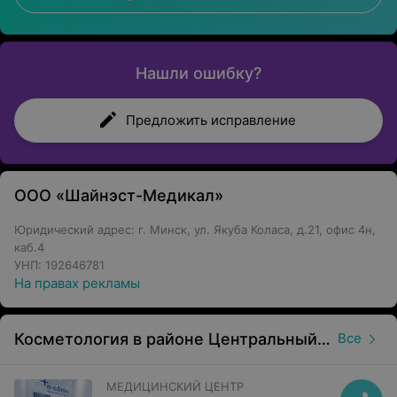
Нашли ошибку?
Предложить исправление
ООО «Шайнэст-Медикал»
Юридический адрес: г. Минск, ул. Якуба Коласа, д.21, офис 4н,
каб.4
УНП: 192646781
На правах рекламы
Косметология в районе Центральный в Минске
Все
МЕДИЦИНСКИЙ ЦЕНТР