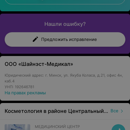
Нашли ошибку?
Предложить исправление
ООО «Шайнэст-Медикал»
Юридический адрес: г. Минск, ул. Якуба Коласа, д.21, офис 4н,
каб.4
УНП: 192646781
На правах рекламы
Косметология в районе Центральный в Минске
Все
МЕДИЦИНСКИЙ ЦЕНТР