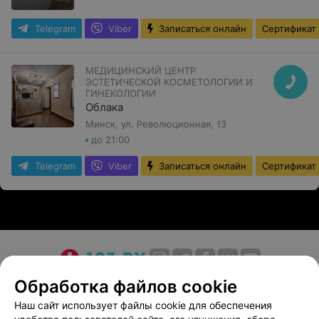
Telegram
Viber
Записаться онлайн
Сертификат
МЕДИЦИНСКИЙ ЦЕНТР
ЭСТЕТИЧЕСКОЙ КОСМЕТОЛОГИИ И
ГИНЕКОЛОГИИ
Облака
Минск, ул. Революционная, 13
до 21:00
Telegram
Viber
Записаться онлайн
Сертификат
О проекте
Новости проекта
Размещение рекламы
Обработка файлов cookie
Медицинский маркетинг
Публичный договор
Наш сайт использует файлы cookie для обеспечения