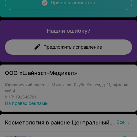
Привлечь клиентов
Нашли ошибку?
Предложить исправление
ООО «Шайнэст-Медикал»
Юридический адрес: г. Минск, ул. Якуба Коласа, д.21, офис 4н,
каб.4
УНП: 192646781
На правах рекламы
Косметология в районе Центральный в Минске
Все