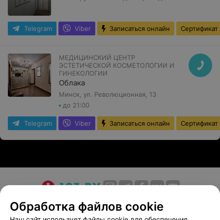
Telegram
Viber
Записаться онлайн
Сертификат
МЕДИЦИНСКИЙ ЦЕНТР
ЭСТЕТИЧЕСКОЙ КОСМЕТОЛОГИИ И
ГИНЕКОЛОГИИ
Облака
Минск, ул. Революционная, 13
до 21:00
Telegram
Viber
Записаться онлайн
Сертификат
О проекте
Новости проекта
Размещение рекламы
Обработка файлов cookie
Медицинский маркетинг
Публичный договор
Наш сайт использует файлы cookie для обеспечения